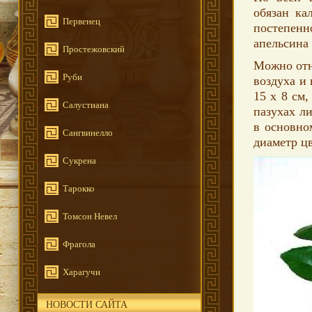
обязан ка
Первенец
постепенн
апельсина 
Простежовский
Можно отн
Руби
воздуха и 
15 х 8 см
Салустиана
пазухах ли
в основно
Сангвинелло
диаметр цв
Сукрена
Тарокко
Томсон Невел
Фрагола
Харагучи
НОВОСТИ САЙТА