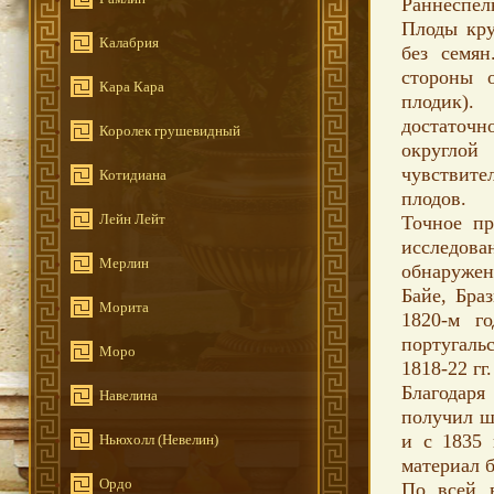
Раннеспел
Плоды кру
Калабрия
без семян
стороны о
Кара Кара
плодик).
достаточн
Королек грушевидный
округлой
чувствите
Котидиана
плодов.
Лейн Лейт
Точное пр
исследов
Мерлин
обнаружен
Байе, Бра
Морита
1820-м г
португаль
Моро
1818-22 гг.
Благодаря
Навелина
получил ш
и с 1835 
Ньюхолл (Невелин)
материал б
Ордо
По всей 