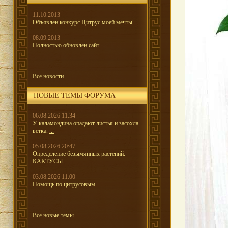
11.10.2013
Объявлен конкурс Цитрус моей мечты"
...
08.09.2013
Полностью обновлен сайт.
...
Все новости
НОВЫЕ ТЕМЫ ФОРУМА
06.08.2026 11:34
У каламондина опадают листья и засохла
ветка.
...
05.08.2026 20:47
Определение безымянных растений.
КАКТУСЫ
...
03.08.2026 11:00
Помощь по цитрусовым
...
Все новые темы