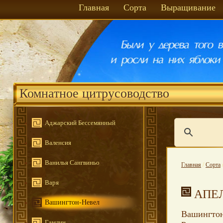
Главная
Сорта
Выращивание
Комнатное цитрусоводство
Аджарский Бессемянный
Валенсия
Ванилья Сангвиньо
Главная
/
Сорта
Варя
АПЕ
Вашингтон-Невел
Вашингтон 
Гамлин